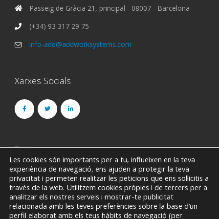
Passeig de Gràcia 21, principal - 08007 - Barcelona
(+34) 93 317 29 75
info-add@addworksystems.com
Xarxes Socials
Twitter
Les cookies són importants per a tu, influeixen en la teva
experiència de navegació, ens ajuden a protegir la teva
Could not authenticate you.
privacitat i permeten realitzar les peticions que ens sol·licitis a
través de la web. Utilitzem cookies pròpies i de tercers per a
analitzar els nostres serveis i mostrar-te publicitat
relacionada amb les teves preferències sobre la base d’un
perfil elaborat amb els teus hàbits de navegació (per