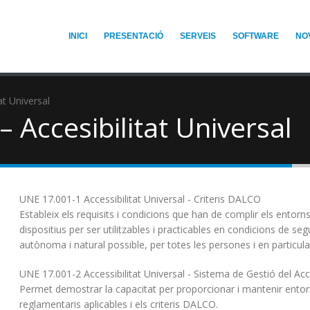
INICI
PRESENTACIÓ
SERVEIS
SOFTWARE
NO
at Universal
 Accesibilitat Universal
UNE 17.001-1 Accessibilitat Universal - Criteris DALCO
Estableix els requisits i condicions que han de complir els entorn
dispositius per ser utilitzables i practicables en condicions de se
autònoma i natural possible, per totes les persones i en particula
UNE 17.001-2 Accessibilitat Universal - Sistema de Gestió del Acce
Permet demostrar la capacitat per proporcionar i mantenir entorns
reglamentaris aplicables i els criteris DALCO.