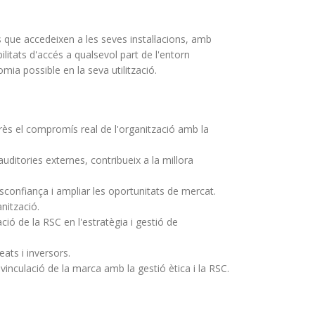
 que accedeixen a les seves instal·lacions, amb
litats d'accés a qualsevol part de l'entorn
omia possible en la seva utilització.
erès el compromís real de l'organització amb la
uditories externes, contribueix a la millora
desconfiança i ampliar les oportunitats de mercat.
anització.
ció de la RSC en l'estratègia i gestió de
leats i inversors.
 vinculació de la marca amb la gestió ètica i la RSC.