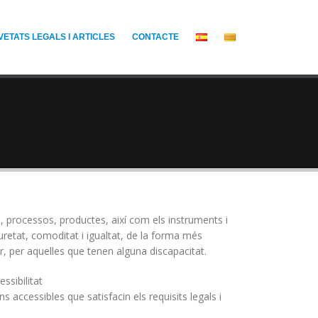
VETATS LEGALS I ARTICLES
CONTACTE
s, processos, productes, així com els instruments i
guretat, comoditat i igualtat, de la forma més
r, per aquelles que tenen alguna discapacitat.
ssibilitat
 accessibles que satisfacin els requisits legals i