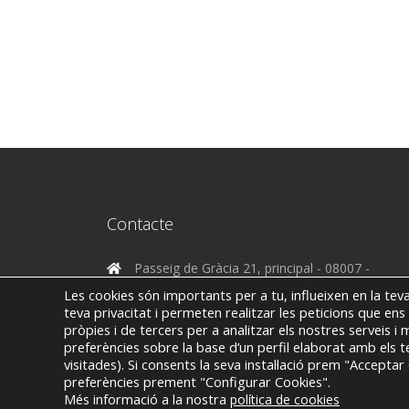
Contacte
Passeig de Gràcia 21, principal - 08007 -
Barcelona
Les cookies són importants per a tu, influeixen en la tev
teva privacitat i permeten realitzar les peticions que ens s
(+34) 93 317 29 75
pròpies i de tercers per a analitzar els nostres serveis i
preferències sobre la base d’un perfil elaborat amb els 
info-add@addworksystems.com
visitades). Si consents la seva instal·lació prem "Accept
preferències prement "Configurar Cookies".
Més informació a la nostra
política de cookies