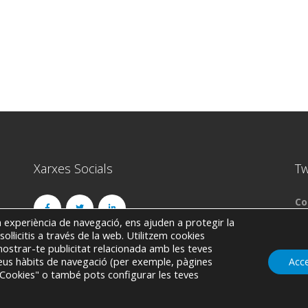
Xarxes Socials
Tw
Co
a experiència de navegació, ens ajuden a protegir la
ol·licitis a través de la web. Utilitzem cookies
 mostrar-te publicitat relacionada amb les teves
teus hàbits de navegació (per exemple, pàgines
Acc
ar Cookies" o també pots configurar les teves