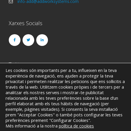
info-add@addworksystems.com
Xarxes Socials
Twitter
Les cookies són importants per a tu, influeixen en la teva
experiència de navegació, ens ajuden a protegir la teva
Could not authenticate you.
privacitat i permeten realitzar les peticions que ens sol·licitis a
través de la web. Utilitzem cookies pròpies i de tercers per a
analitzar els nostres serveis i mostrar-te publicitat
relacionada amb les teves preferències sobre la base d’un
perfil elaborat amb els teus hàbits de navegació (per
exemple, pàgines visitades). Si consents la seva instal·lació
prem "Acceptar Cookies" o també pots configurar les teves
preferències prement "Configurar Cookies".
© Copyright 2013 - 2016 by ADD Work Systems SL. All
Més informació a la nostra
política de cookies