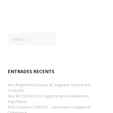
Cerca:
ENTRADES RECENTS
Nou Reglament Europeu de Seguretat General dels
Productes
Nou RD 552/2019 de seguretat per a instal·lacions
frigorífiques
ADD s’uneix a COMPCAT – Associació Catalana de
Compliance